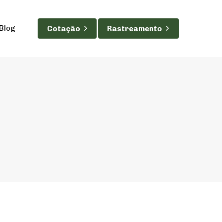
Blog
C
o
t
a
ç
ã
o
R
a
s
t
r
e
a
m
e
n
t
o