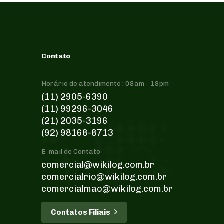
Contato
Horário de atendimento : 08am - 18pm
(11) 2905-6390
(11) 99296-3046
(21) 2035-3196
(92) 98168-8713
E-mail de Contato
comercial@wikilog.com.br
comercialrio@wikilog.com.br
comercialmao@wikilog.com.br
C
o
n
t
a
t
o
s
F
i
l
i
a
i
s