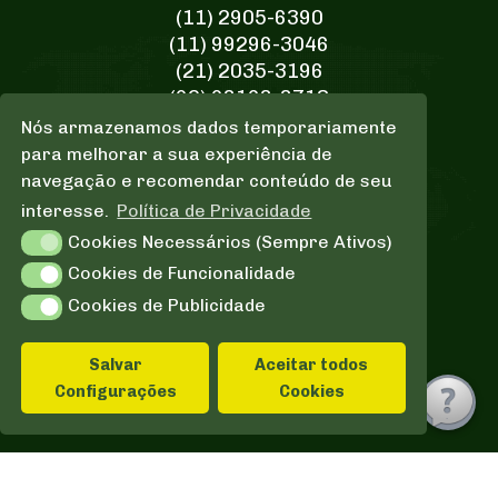
(11) 2905-6390
(11) 99296-3046
(21) 2035-3196
(92) 98168-8713
Nós armazenamos dados temporariamente
E-mail de Contato
para melhorar a sua experiência de
comercial@wikilog.com.br
navegação e recomendar conteúdo de seu
comercialrio@wikilog.com.br
interesse.
Política de Privacidade
comercialmao@wikilog.com.br
Cookies Necessários (Sempre Ativos)
Cookies de Funcionalidade
C
o
n
t
a
t
o
s
F
i
l
i
a
i
s
Cookies de Publicidade
Redes Sociais
Salvar
Aceitar todos
Configurações
Cookies
© 2023 Wikilog Transportes - Direitos reservados.