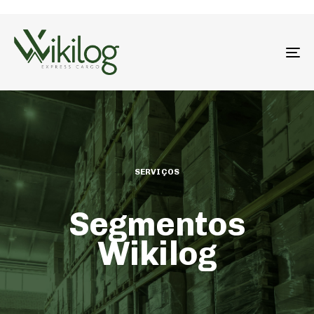
To
na
SERVIÇOS
Segmentos
Wikilog