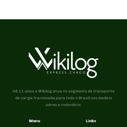
Há 11 anos a Wikilog atua no segmento de transporte
de carga fracionada para todo o Brasil nos modais
aéreo e rodoviário.
Menu
Links